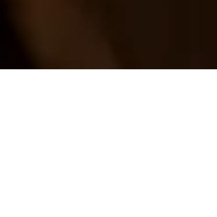
La Ventaja Premium de los
Terroirs de Alta Altitud.
El carácter excepcional de los vinos de Chateau Chbat
comienza a gran altura. Nuestros viñedos, situados
entre 730 metros (Aramoun) y más de 1,000 metros
(parcelas del Valle de Bekaa), se benefician del
dramático cambio diurno: los días calurosos maduran
la fruta, mientras que las noches frías preservan la