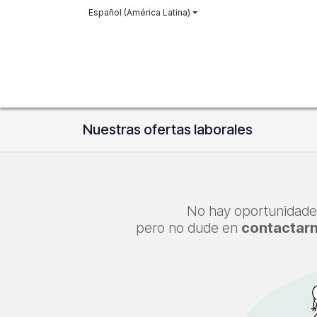
Ir al contenido
Español (América Latina)
Inicio
Historia
Viñedo
Tienda
Nuestras ofertas laborales
No hay oportunidade
pero no dude en
contactar