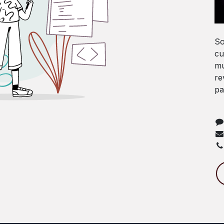
So
cu
mu
re
pa